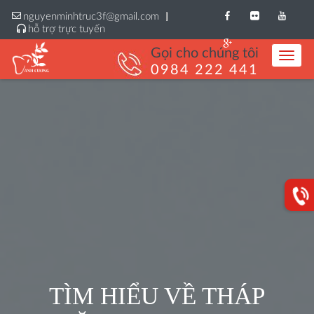
nguyenminhtruc3f@gmail.com
hỗ trợ trực tuyến
Gọi cho chúng tôi
Toggle
Styles
0984 222 441
TÌM HIỂU VỀ THÁP