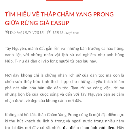
TÌM HIỂU VỀ THÁP CHĂM YANG PRONG
GIỮA RỪNG GIÀ EASUP
Thứ hai,15/01/2018
13818 Lượt xem
Tây Nguyên, mảnh đất gắn liền với những bản trường ca hào hùng,
oanh liệt, với những nhân vật lịch sử oai nghiêm như anh hùng
Núp, T- nú đã dần đi vào lòng người từ bao lâu nay.
Nơi đây không chỉ là chứng nhân lịch sử của dân tộc mà còn là
chốn sơn thủy hữu tình thích hợp cho những ai yêu thích khám
phá nét văn hóa bản sắc dân tộc. Tạm rời xa công việc, rời xa
những bộn bề của cuộc sống và đến với Tây Nguyên bạn sẽ cảm
nhận được vẻ đẹp của khung cảnh nơi đây.
Không chỉ hồ Lắk, tháp Chăm Yang Prong cũng là một địa điểm cực
kì thu hút khách du lịch ở trong và ngoài nước trong nhiều năm
địa điểm chụp ảnh cưới đẹp
.
trở lại đây, nơi đây có rất nhiều
Hãy