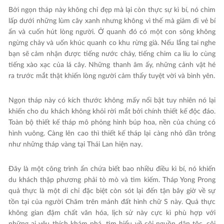
Bởi ngọn tháp này không chỉ đẹp mà lại còn thực sự kì bí, nó chìm
lấp dưới những lùm cây xanh nhưng không vì thế mà giảm đi vẻ bí
ẩn và cuốn hút lòng người. Ở quanh đó có một con sông không
ngừng chảy và uốn khúc quanh co khu rừng già. Nếu lắng tai nghe
bạn sẽ cảm nhận được tiếng nước chảy, tiếng chim ca líu lo cùng
tiếng xào xạc của lá cây. Những thanh âm ấy, những cảnh vật hé
ra trước mắt thật khiến lòng người cảm thấy tuyệt vời và bình yên.
Ngọn tháp này có kích thước không mấy nổi bật tuy nhiên nó lại
khiến cho du khách không khỏi rời mắt bởi chính thiết kế độc đáo.
Toàn bộ thiết kế tháp mô phỏng hình búp hoa, nền của chúng có
hình vuông. Càng lên cao thì thiết kế tháp lại càng nhỏ dần trông
như những tháp vàng tại Thái Lan hiện nay.
Đây là một công trình ẩn chứa biết bao nhiều điều kì bí, nó khiến
du khách thập phương phải tò mò và tìm kiếm. Tháp Yong Prong
quả thực là một di chỉ đặc biệt còn sót lại đến tận bây giờ về sự
tồn tại của người Chăm trên mảnh đất hình chữ S này. Quả thực
không gian đậm chất văn hóa, lịch sử này cực kì phù hợp với