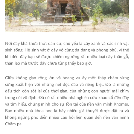
Nơi đây khá thưa thớt dân cư, chủ yếu là cây xanh và các sinh vật
sinh sống. Hệ sinh vật ở đây vô cùng đa dạng và phong phú, vì thế
khi đến đây bạn sẽ được chiêm ngưỡng rất nhiều loại cây thân gỗ,
thân leo mà trước đây chưa từng thấy bao giờ.
Giữa không gian rộng lớn và hoang vu ấy một tháp chăm sừng
sững xuất hiện với những nét độc đáo và riêng biệt. Đó là những
dấu tích còn sót lại của thời gian, của những con người mãi chìm
trong cõi vô định. Đã có rất nhiều nhà nghiên cứu khảo cổ đến đây
và tìm hiểu, chứng minh cho sự tồn tại của nền văn minh Khomer.
Bao nhiêu nhà khoa học là bấy nhiêu giả thuyết được đặt ra và
không ngừng phô diễn nhiều câu hỏi liên quan đến nền văn minh
Chăm pa.