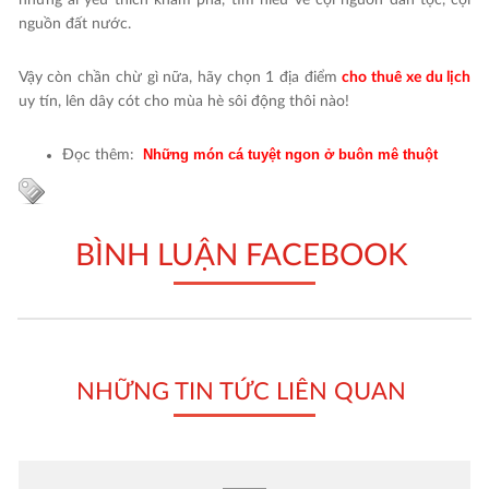
những ai yêu thích khám phá, tìm hiểu về cội nguồn dân tộc, cội
nguồn đất nước.
Vậy còn chần chừ gì nữa, hãy chọn 1 địa điểm
cho thuê xe du lịch
uy tín, lên dây cót cho mùa hè sôi động thôi nào!
Những món cá tuyệt ngon ở buôn mê thuột
Đọc thêm:
BÌNH LUẬN FACEBOOK
NHỮNG TIN TỨC LIÊN QUAN