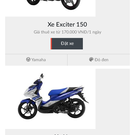
Xe Exciter 150
Giá thuê xe từ 170.000 VNĐ/1 ngày
Đặt xe
Yamaha
Đỏ đen