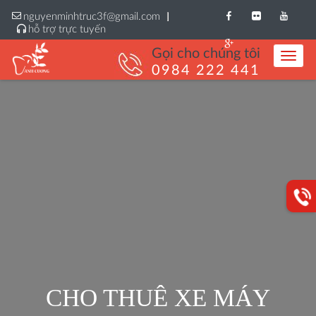
nguyenminhtruc3f@gmail.com
hỗ trợ trực tuyến
Gọi cho chúng tôi
Toggle
Styles
0984 222 441
CHO THUÊ XE MÁY