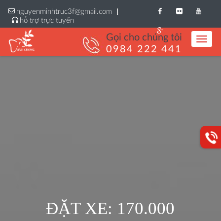
nguyenminhtruc3f@gmail.com
hỗ trợ trực tuyến
Gọi cho chúng tôi
Toggle
Styles
0984 222 441
ĐẶT XE: 170.000